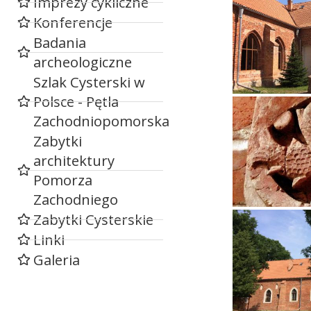
Imprezy cykliczne
Konferencje
Badania
archeologiczne
Szlak Cysterski w
Polsce - Pętla
Zachodniopomorska
Zabytki
architektury
Pomorza
Zachodniego
Zabytki Cysterskie
Linki
Galeria