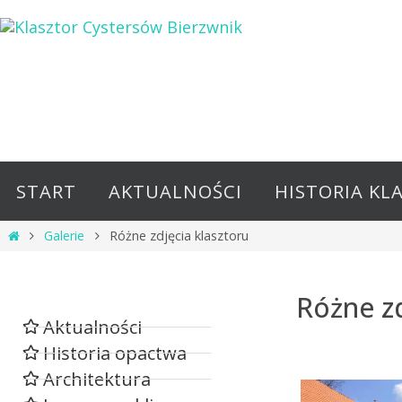
START
AKTUALNOŚCI
HISTORIA KL
Galerie
Różne zdjęcia klasztoru
Różne zd
Aktualności
Historia opactwa
Architektura