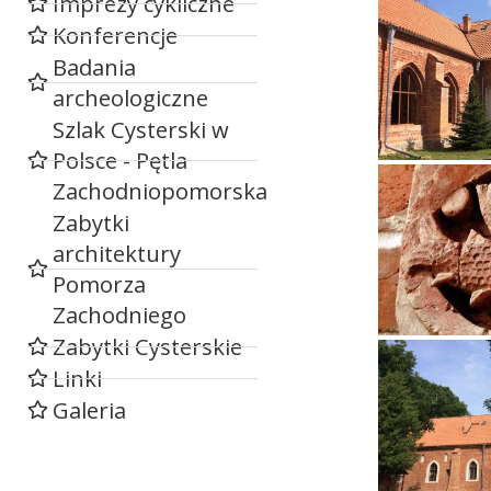
Imprezy cykliczne
Konferencje
Badania
archeologiczne
Szlak Cysterski w
Polsce - Pętla
Zachodniopomorska
Zabytki
architektury
Pomorza
Zachodniego
Zabytki Cysterskie
Linki
Galeria